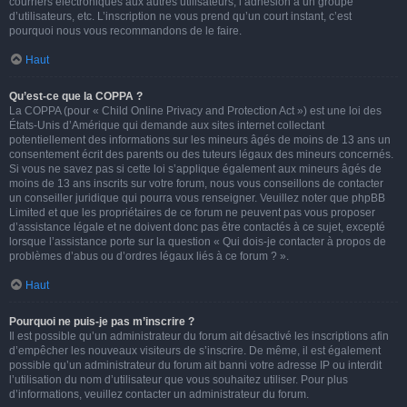
courriers électroniques aux autres utilisateurs, l’adhésion à un groupe
d’utilisateurs, etc. L’inscription ne vous prend qu’un court instant, c’est
pourquoi nous vous recommandons de le faire.
Haut
Qu’est-ce que la COPPA ?
La COPPA (pour « Child Online Privacy and Protection Act ») est une loi des
États-Unis d’Amérique qui demande aux sites internet collectant
potentiellement des informations sur les mineurs âgés de moins de 13 ans un
consentement écrit des parents ou des tuteurs légaux des mineurs concernés.
Si vous ne savez pas si cette loi s’applique également aux mineurs âgés de
moins de 13 ans inscrits sur votre forum, nous vous conseillons de contacter
un conseiller juridique qui pourra vous renseigner. Veuillez noter que phpBB
Limited et que les propriétaires de ce forum ne peuvent pas vous proposer
d’assistance légale et ne doivent donc pas être contactés à ce sujet, excepté
lorsque l’assistance porte sur la question « Qui dois-je contacter à propos de
problèmes d’abus ou d’ordres légaux liés à ce forum ? ».
Haut
Pourquoi ne puis-je pas m’inscrire ?
Il est possible qu’un administrateur du forum ait désactivé les inscriptions afin
d’empêcher les nouveaux visiteurs de s’inscrire. De même, il est également
possible qu’un administrateur du forum ait banni votre adresse IP ou interdit
l’utilisation du nom d’utilisateur que vous souhaitez utiliser. Pour plus
d’informations, veuillez contacter un administrateur du forum.