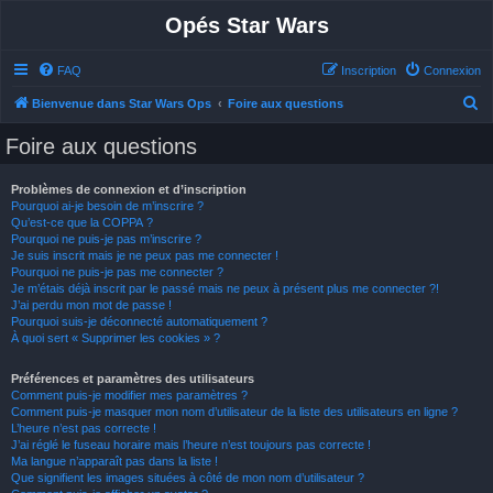
Opés Star Wars
FAQ
Inscription
Connexion
R
Bienvenue dans Star Wars Ops
Foire aux questions
e
Foire aux questions
c
h
Problèmes de connexion et d’inscription
Pourquoi ai-je besoin de m’inscrire ?
e
Qu’est-ce que la COPPA ?
r
Pourquoi ne puis-je pas m’inscrire ?
Je suis inscrit mais je ne peux pas me connecter !
c
Pourquoi ne puis-je pas me connecter ?
h
Je m’étais déjà inscrit par le passé mais ne peux à présent plus me connecter ?!
J’ai perdu mon mot de passe !
e
Pourquoi suis-je déconnecté automatiquement ?
À quoi sert « Supprimer les cookies » ?
r
Préférences et paramètres des utilisateurs
Comment puis-je modifier mes paramètres ?
Comment puis-je masquer mon nom d’utilisateur de la liste des utilisateurs en ligne ?
L’heure n’est pas correcte !
J’ai réglé le fuseau horaire mais l’heure n’est toujours pas correcte !
Ma langue n’apparaît pas dans la liste !
Que signifient les images situées à côté de mon nom d’utilisateur ?