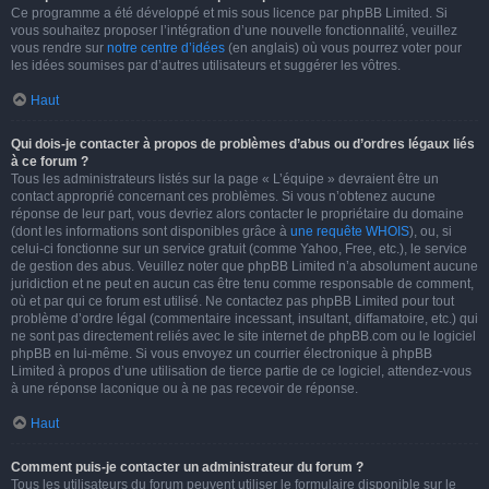
Ce programme a été développé et mis sous licence par phpBB Limited. Si
vous souhaitez proposer l’intégration d’une nouvelle fonctionnalité, veuillez
vous rendre sur
notre centre d’idées
(en anglais) où vous pourrez voter pour
les idées soumises par d’autres utilisateurs et suggérer les vôtres.
Haut
Qui dois-je contacter à propos de problèmes d’abus ou d’ordres légaux liés
à ce forum ?
Tous les administrateurs listés sur la page « L’équipe » devraient être un
contact approprié concernant ces problèmes. Si vous n’obtenez aucune
réponse de leur part, vous devriez alors contacter le propriétaire du domaine
(dont les informations sont disponibles grâce à
une requête WHOIS
), ou, si
celui-ci fonctionne sur un service gratuit (comme Yahoo, Free, etc.), le service
de gestion des abus. Veuillez noter que phpBB Limited n’a absolument aucune
juridiction et ne peut en aucun cas être tenu comme responsable de comment,
où et par qui ce forum est utilisé. Ne contactez pas phpBB Limited pour tout
problème d’ordre légal (commentaire incessant, insultant, diffamatoire, etc.) qui
ne sont pas directement reliés avec le site internet de phpBB.com ou le logiciel
phpBB en lui-même. Si vous envoyez un courrier électronique à phpBB
Limited à propos d’une utilisation de tierce partie de ce logiciel, attendez-vous
à une réponse laconique ou à ne pas recevoir de réponse.
Haut
Comment puis-je contacter un administrateur du forum ?
Tous les utilisateurs du forum peuvent utiliser le formulaire disponible sur le