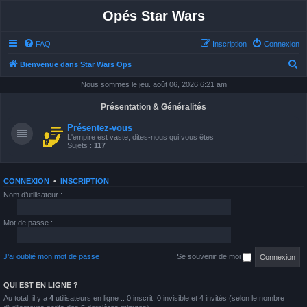
Opés Star Wars
FAQ
Inscription
Connexion
R
Bienvenue dans Star Wars Ops
e
Nous sommes le jeu. août 06, 2026 6:21 am
c
Présentation & Généralités
h
Présentez-vous
e
L'empire est vaste, dites-nous qui vous êtes
Sujets :
117
r
c
h
CONNEXION
•
INSCRIPTION
Nom d’utilisateur :
e
r
Mot de passe :
J’ai oublié mon mot de passe
Se souvenir de moi
QUI EST EN LIGNE ?
Au total, il y a
4
utilisateurs en ligne :: 0 inscrit, 0 invisible et 4 invités (selon le nombre