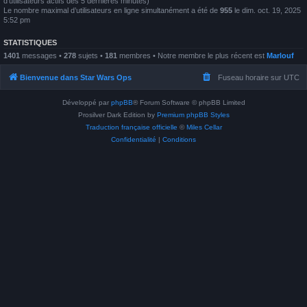
d’utilisateurs actifs des 5 dernières minutes)
Le nombre maximal d’utilisateurs en ligne simultanément a été de
955
le dim. oct. 19, 2025
5:52 pm
STATISTIQUES
1401
messages •
278
sujets •
181
membres • Notre membre le plus récent est
Marlouf
Bienvenue dans Star Wars Ops
Fuseau horaire sur
UTC
Développé par
phpBB
® Forum Software © phpBB Limited
Prosilver Dark Edition by
Premium phpBB Styles
Traduction française officielle
©
Miles Cellar
Confidentialité
|
Conditions