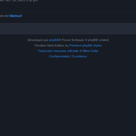
dim. oct. 19, 2025 5:52 pm
ent est
Marlouf
Développé par
phpBB
® Forum Software © phpBB Limited
Prosilver Dark Edition by
Premium phpBB Styles
Traduction française officielle
©
Miles Cellar
Confidentialité
|
Conditions