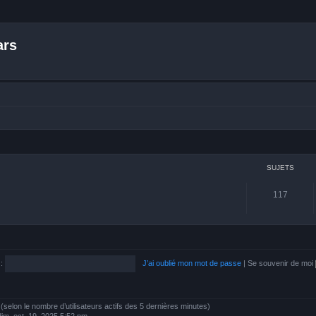
ars
SUJETS
117
:
J’ai oublié mon mot de passe
|
Se souvenir de moi
tés (selon le nombre d’utilisateurs actifs des 5 dernières minutes)