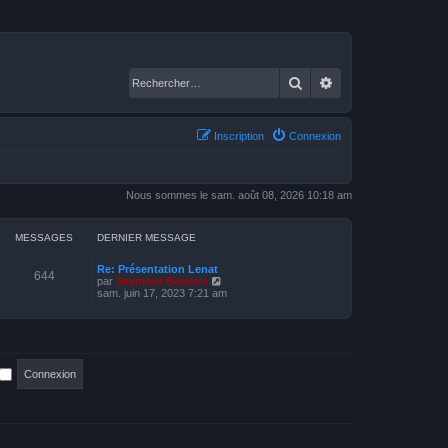
Rechercher
Recherche avancé
Inscription
Connexion
Nous sommes le sam. août 08, 2026 10:18 am
MESSAGES
DERNIER MESSAGE
Re: Présentation Lenat
644
C
par
Seymour Beavers
o
sam. juin 17, 2023 7:21 am
n
s
u
l
t
e
r
l
e
d
e
r