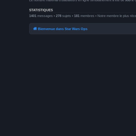
Le nombre maximal d’utilisateurs en ligne simultanément a été de
955
le 
STATISTIQUES
1401
messages •
278
sujets •
181
membres • Notre membre le plus réc
Bienvenue dans Star Wars Ops