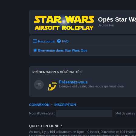
Opés Star W
Jeu en live
Raccourcis
FAQ
Bienvenue dans Star Wars Ops
PRÉSENTATION & GÉNÉRALITÉS
Présentez-vous
L'empire est vaste, dites-nous qui vous êtes
CONNEXION
•
INSCRIPTION
Nom d’utilisateur :
Mot de passe 
QUI EST EN LIGNE ?
Au total, il y a
194
utilisateurs en ligne :: 0 inscrit, 0 invisible et 194 invi