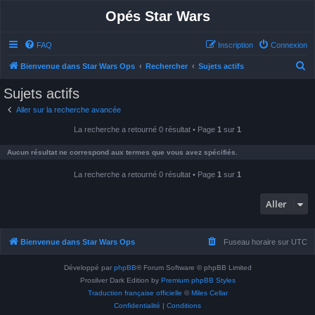
Opés Star Wars
FAQ
Inscription
Connexion
R
Bienvenue dans Star Wars Ops
Rechercher
Sujets actifs
e
Sujets actifs
c
Aller sur la recherche avancée
h
La recherche a retourné 0 résultat • Page
1
sur
1
e
r
Aucun résultat ne correspond aux termes que vous avez spécifiés.
c
La recherche a retourné 0 résultat • Page
1
sur
1
h
e
Aller
r
Bienvenue dans Star Wars Ops
Fuseau horaire sur
UTC
Développé par
phpBB
® Forum Software © phpBB Limited
Prosilver Dark Edition by
Premium phpBB Styles
Traduction française officielle
©
Miles Cellar
Confidentialité
|
Conditions