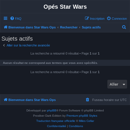
Opés Star Wars
FAQ
Inscription
Connexion
R
Bienvenue dans Star Wars Ops
Rechercher
Sujets actifs
e
Sujets actifs
c
Aller sur la recherche avancée
h
La recherche a retourné 0 résultat • Page
1
sur
1
e
r
Aucun résultat ne correspond aux termes que vous avez spécifiés.
c
La recherche a retourné 0 résultat • Page
1
sur
1
h
e
Aller
r
Bienvenue dans Star Wars Ops
Fuseau horaire sur
UTC
Développé par
phpBB
® Forum Software © phpBB Limited
Prosilver Dark Edition by
Premium phpBB Styles
Traduction française officielle
©
Miles Cellar
Confidentialité
|
Conditions