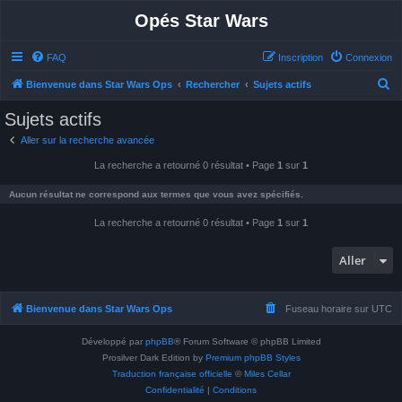
Opés Star Wars
FAQ
Inscription
Connexion
R
Bienvenue dans Star Wars Ops
Rechercher
Sujets actifs
e
Sujets actifs
c
Aller sur la recherche avancée
h
La recherche a retourné 0 résultat • Page
1
sur
1
e
r
Aucun résultat ne correspond aux termes que vous avez spécifiés.
c
La recherche a retourné 0 résultat • Page
1
sur
1
h
e
Aller
r
Bienvenue dans Star Wars Ops
Fuseau horaire sur
UTC
Développé par
phpBB
® Forum Software © phpBB Limited
Prosilver Dark Edition by
Premium phpBB Styles
Traduction française officielle
©
Miles Cellar
Confidentialité
|
Conditions