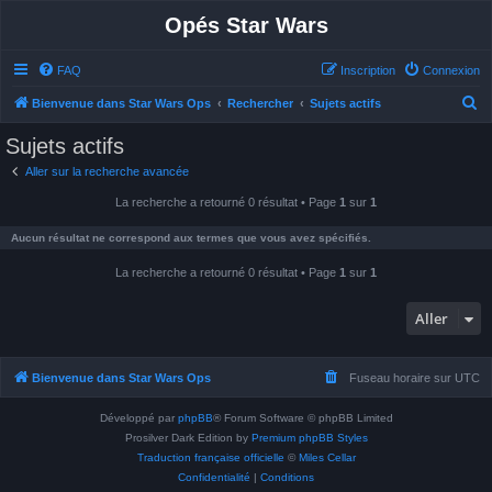
Opés Star Wars
FAQ
Inscription
Connexion
R
Bienvenue dans Star Wars Ops
Rechercher
Sujets actifs
e
Sujets actifs
c
Aller sur la recherche avancée
h
La recherche a retourné 0 résultat • Page
1
sur
1
e
r
Aucun résultat ne correspond aux termes que vous avez spécifiés.
c
La recherche a retourné 0 résultat • Page
1
sur
1
h
e
Aller
r
Bienvenue dans Star Wars Ops
Fuseau horaire sur
UTC
Développé par
phpBB
® Forum Software © phpBB Limited
Prosilver Dark Edition by
Premium phpBB Styles
Traduction française officielle
©
Miles Cellar
Confidentialité
|
Conditions