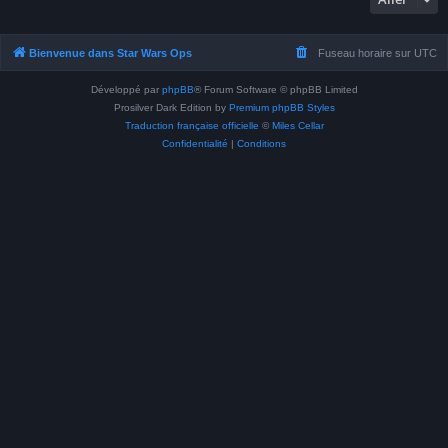
Bienvenue dans Star Wars Ops
Fuseau horaire sur
UTC
Développé par
phpBB
® Forum Software © phpBB Limited
Prosilver Dark Edition by
Premium phpBB Styles
Traduction française officielle
©
Miles Cellar
Confidentialité
|
Conditions