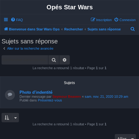
Opés Star Wars
FAQ
Inscription
Connexion
R
Bienvenue dans Star Wars Ops
Rechercher
Sujets sans réponse
e
Sujets sans réponse
c
Aller sur la recherche avancée
h
Rechercher
Recherche avancée
e
r
La recherche a retourné 1 résultat • Page
1
sur
1
c
h
Sujets
e
Photo d'indentité
r
Dernier message par
Seymour Beavers
«
sam. nov. 21, 2020 10:29 am
Publié dans
Présentez-vous
La recherche a retourné 1 résultat • Page
1
sur
1
Aller