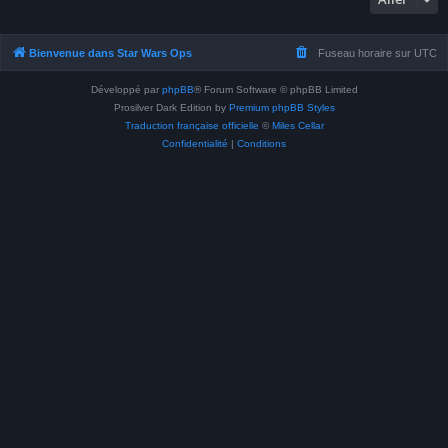
Bienvenue dans Star Wars Ops
Fuseau horaire sur
UTC
Développé par
phpBB
® Forum Software © phpBB Limited
Prosilver Dark Edition by
Premium phpBB Styles
Traduction française officielle
©
Miles Cellar
Confidentialité
|
Conditions