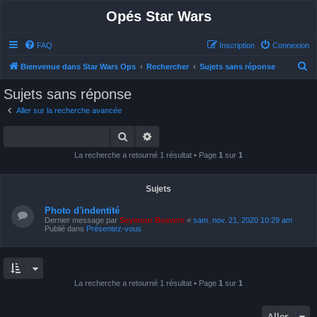
Opés Star Wars
FAQ
Inscription
Connexion
R
Bienvenue dans Star Wars Ops
Rechercher
Sujets sans réponse
e
Sujets sans réponse
c
Aller sur la recherche avancée
h
Rechercher
Recherche avancée
e
r
La recherche a retourné 1 résultat • Page
1
sur
1
c
h
Sujets
e
Photo d'indentité
r
Dernier message par
Seymour Beavers
«
sam. nov. 21, 2020 10:29 am
Publié dans
Présentez-vous
La recherche a retourné 1 résultat • Page
1
sur
1
Aller