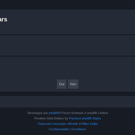
ars
Développé par
phpBB
® Forum Software © phpBB Limited
Prosilver Dark Edition by
Premium phpBB Styles
Traduction française officielle
©
Miles Cellar
Confidentialité
|
Conditions