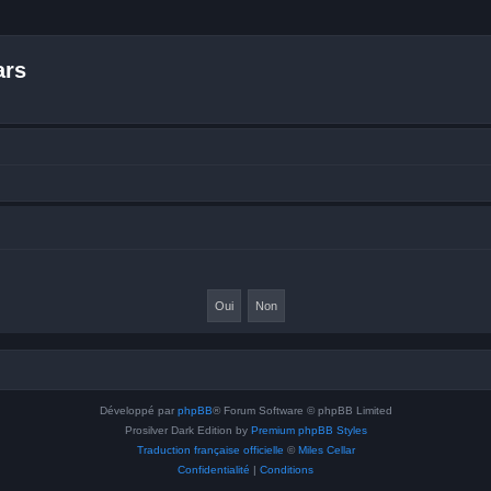
ars
Développé par
phpBB
® Forum Software © phpBB Limited
Prosilver Dark Edition by
Premium phpBB Styles
Traduction française officielle
©
Miles Cellar
Confidentialité
|
Conditions