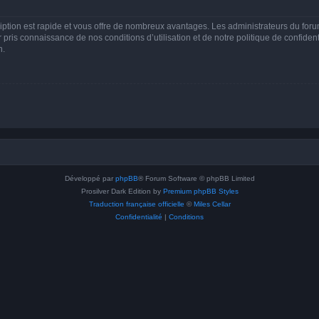
cription est rapide et vous offre de nombreux avantages. Les administrateurs du fo
ir pris connaissance de nos conditions d’utilisation et de notre politique de confide
n.
Développé par
phpBB
® Forum Software © phpBB Limited
Prosilver Dark Edition by
Premium phpBB Styles
Traduction française officielle
©
Miles Cellar
Confidentialité
|
Conditions