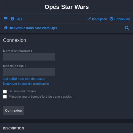
Opés Star Wars
FAQ
Inscription
Connexion
R
Bienvenue dans Star Wars Ops
e
Connexion
c
h
Nom d’utilisateur :
e
r
Mot de passe :
c
h
J’ai oublié mon mot de passe
Renvoyer le courriel d’activation
e
Se souvenir de moi
r
Masquer ma présence lors de cette session
INSCRIPTION