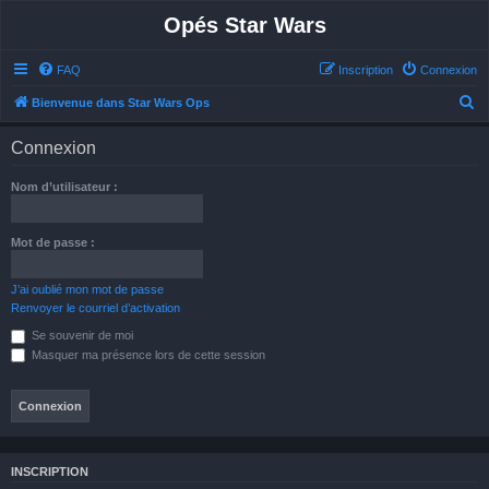
Opés Star Wars
FAQ
Inscription
Connexion
R
Bienvenue dans Star Wars Ops
e
Connexion
c
h
Nom d’utilisateur :
e
r
Mot de passe :
c
h
J’ai oublié mon mot de passe
Renvoyer le courriel d’activation
e
Se souvenir de moi
r
Masquer ma présence lors de cette session
INSCRIPTION