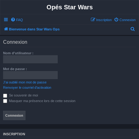
Opés Star Wars
FAQ
Inscription
Connexion
R
Bienvenue dans Star Wars Ops
e
Connexion
c
h
Nom d’utilisateur :
e
r
Mot de passe :
c
h
J’ai oublié mon mot de passe
Renvoyer le courriel d’activation
e
Se souvenir de moi
r
Masquer ma présence lors de cette session
INSCRIPTION