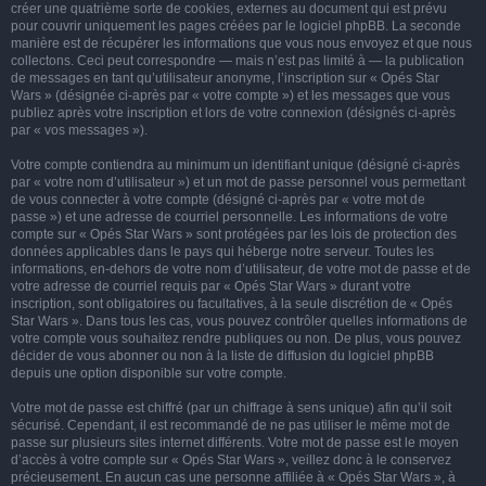
créer une quatrième sorte de cookies, externes au document qui est prévu
pour couvrir uniquement les pages créées par le logiciel phpBB. La seconde
manière est de récupérer les informations que vous nous envoyez et que nous
collectons. Ceci peut correspondre — mais n’est pas limité à — la publication
de messages en tant qu’utilisateur anonyme, l’inscription sur « Opés Star
Wars » (désignée ci-après par « votre compte ») et les messages que vous
publiez après votre inscription et lors de votre connexion (désignés ci-après
par « vos messages »).
Votre compte contiendra au minimum un identifiant unique (désigné ci-après
par « votre nom d’utilisateur ») et un mot de passe personnel vous permettant
de vous connecter à votre compte (désigné ci-après par « votre mot de
passe ») et une adresse de courriel personnelle. Les informations de votre
compte sur « Opés Star Wars » sont protégées par les lois de protection des
données applicables dans le pays qui héberge notre serveur. Toutes les
informations, en-dehors de votre nom d’utilisateur, de votre mot de passe et de
votre adresse de courriel requis par « Opés Star Wars » durant votre
inscription, sont obligatoires ou facultatives, à la seule discrétion de « Opés
Star Wars ». Dans tous les cas, vous pouvez contrôler quelles informations de
votre compte vous souhaitez rendre publiques ou non. De plus, vous pouvez
décider de vous abonner ou non à la liste de diffusion du logiciel phpBB
depuis une option disponible sur votre compte.
Votre mot de passe est chiffré (par un chiffrage à sens unique) afin qu’il soit
sécurisé. Cependant, il est recommandé de ne pas utiliser le même mot de
passe sur plusieurs sites internet différents. Votre mot de passe est le moyen
d’accès à votre compte sur « Opés Star Wars », veillez donc à le conservez
précieusement. En aucun cas une personne affiliée à « Opés Star Wars », à