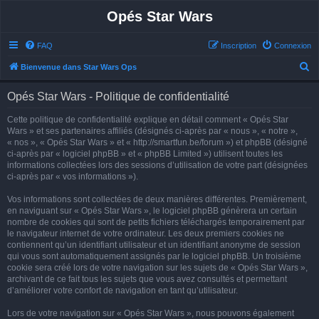
Opés Star Wars
FAQ
Inscription
Connexion
R
Bienvenue dans Star Wars Ops
e
Opés Star Wars - Politique de confidentialité
c
h
Cette politique de confidentialité explique en détail comment « Opés Star
Wars » et ses partenaires affiliés (désignés ci-après par « nous », « notre »,
e
« nos », « Opés Star Wars » et « http://smartfun.be/forum ») et phpBB (désigné
r
ci-après par « logiciel phpBB » et « phpBB Limited ») utilisent toutes les
informations collectées lors des sessions d’utilisation de votre part (désignées
c
ci-après par « vos informations »).
h
Vos informations sont collectées de deux manières différentes. Premièrement,
e
en naviguant sur « Opés Star Wars », le logiciel phpBB génèrera un certain
r
nombre de cookies qui sont de petits fichiers téléchargés temporairement par
le navigateur internet de votre ordinateur. Les deux premiers cookies ne
contiennent qu’un identifiant utilisateur et un identifiant anonyme de session
qui vous sont automatiquement assignés par le logiciel phpBB. Un troisième
cookie sera créé lors de votre navigation sur les sujets de « Opés Star Wars »,
archivant de ce fait tous les sujets que vous avez consultés et permettant
d’améliorer votre confort de navigation en tant qu’utilisateur.
Lors de votre navigation sur « Opés Star Wars », nous pouvons également