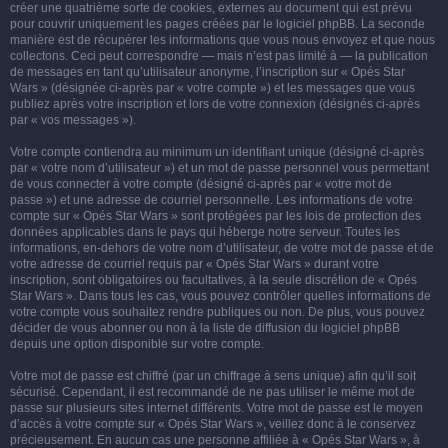
créer une quatrième sorte de cookies, externes au document qui est prévu
pour couvrir uniquement les pages créées par le logiciel phpBB. La seconde
manière est de récupérer les informations que vous nous envoyez et que nous
collectons. Ceci peut correspondre — mais n’est pas limité à — la publication
de messages en tant qu’utilisateur anonyme, l’inscription sur « Opés Star
Wars » (désignée ci-après par « votre compte ») et les messages que vous
publiez après votre inscription et lors de votre connexion (désignés ci-après
par « vos messages »).
Votre compte contiendra au minimum un identifiant unique (désigné ci-après
par « votre nom d’utilisateur ») et un mot de passe personnel vous permettant
de vous connecter à votre compte (désigné ci-après par « votre mot de
passe ») et une adresse de courriel personnelle. Les informations de votre
compte sur « Opés Star Wars » sont protégées par les lois de protection des
données applicables dans le pays qui héberge notre serveur. Toutes les
informations, en-dehors de votre nom d’utilisateur, de votre mot de passe et de
votre adresse de courriel requis par « Opés Star Wars » durant votre
inscription, sont obligatoires ou facultatives, à la seule discrétion de « Opés
Star Wars ». Dans tous les cas, vous pouvez contrôler quelles informations de
votre compte vous souhaitez rendre publiques ou non. De plus, vous pouvez
décider de vous abonner ou non à la liste de diffusion du logiciel phpBB
depuis une option disponible sur votre compte.
Votre mot de passe est chiffré (par un chiffrage à sens unique) afin qu’il soit
sécurisé. Cependant, il est recommandé de ne pas utiliser le même mot de
passe sur plusieurs sites internet différents. Votre mot de passe est le moyen
d’accès à votre compte sur « Opés Star Wars », veillez donc à le conservez
précieusement. En aucun cas une personne affiliée à « Opés Star Wars », à