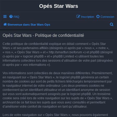
Opés Star Wars
FAQ
Inscription
Connexion
R
Bienvenue dans Star Wars Ops
e
Opés Star Wars - Politique de confidentialité
c
h
Cette politique de confidentialité explique en détail comment « Opés Star
Wars » et ses partenaires affiliés (désignés ci-après par « nous », « notre »,
e
« nos », « Opés Star Wars » et « http://smartfun.be/forum ») et phpBB (désigné
r
ci-après par « logiciel phpBB » et « phpBB Limited ») utilisent toutes les
informations collectées lors des sessions d’utilisation de votre part (désignées
c
ci-après par « vos informations »).
h
Vos informations sont collectées de deux manières différentes. Premièrement,
e
en naviguant sur « Opés Star Wars », le logiciel phpBB génèrera un certain
r
nombre de cookies qui sont de petits fichiers téléchargés temporairement par
le navigateur internet de votre ordinateur. Les deux premiers cookies ne
contiennent qu’un identifiant utilisateur et un identifiant anonyme de session
qui vous sont automatiquement assignés par le logiciel phpBB. Un troisième
cookie sera créé lors de votre navigation sur les sujets de « Opés Star Wars »,
archivant de ce fait tous les sujets que vous avez consultés et permettant
d’améliorer votre confort de navigation en tant qu’utilisateur.
Lors de votre navigation sur « Opés Star Wars », nous pouvons également