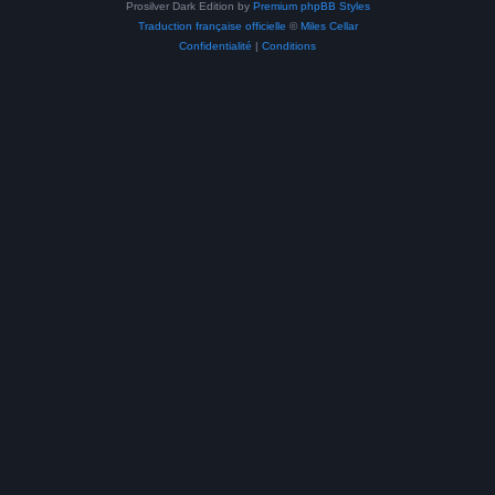
Prosilver Dark Edition by
Premium phpBB Styles
Traduction française officielle
©
Miles Cellar
Confidentialité
|
Conditions