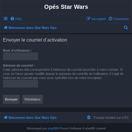
Opés Star Wars
FAQ
Inscription
Connexion
R
Bienvenue dans Star Wars Ops
e
Envoyer le courriel d’activation
c
h
Nom d’utilisateur :
e
r
Adresse de courriel :
Cette adresse doit correspondre à l’adresse de courriel associée à votre compte. Si
c
vous ne l’avez jamais modifié depuis le panneau de contrôle de l’utilisateur, il s’agit de
h
l’adresse de courriel que vous avez spécifiée lors de votre inscription.
e
r
Bienvenue dans Star Wars Ops
Fuseau horaire sur
UTC
Développé par
phpBB
® Forum Software © phpBB Limited