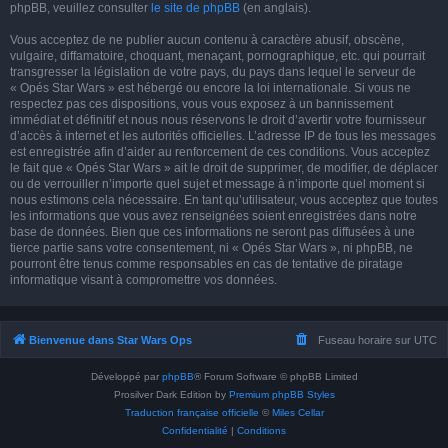
phpBB, veuillez consulter
le site de phpBB
(en anglais).
Vous acceptez de ne publier aucun contenu à caractère abusif, obscène,
vulgaire, diffamatoire, choquant, menaçant, pornographique, etc. qui pourrait
transgresser la législation de votre pays, du pays dans lequel le serveur de
« Opés Star Wars » est hébergé ou encore la loi internationale. Si vous ne
respectez pas ces dispositions, vous vous exposez à un bannissement
immédiat et définitif et nous nous réservons le droit d’avertir votre fournisseur
d’accès à internet et les autorités officielles. L’adresse IP de tous les messages
est enregistrée afin d’aider au renforcement de ces conditions. Vous acceptez
le fait que « Opés Star Wars » ait le droit de supprimer, de modifier, de déplacer
ou de verrouiller n’importe quel sujet et message à n’importe quel moment si
nous estimons cela nécessaire. En tant qu’utilisateur, vous acceptez que toutes
les informations que vous avez renseignées soient enregistrées dans notre
base de données. Bien que ces informations ne seront pas diffusées à une
tierce partie sans votre consentement, ni « Opés Star Wars », ni phpBB, ne
pourront être tenus comme responsables en cas de tentative de piratage
informatique visant à compromettre vos données.
Bienvenue dans Star Wars Ops
Fuseau horaire sur
UTC
Développé par
phpBB
® Forum Software © phpBB Limited
Prosilver Dark Edition by
Premium phpBB Styles
Traduction française officielle
©
Miles Cellar
Confidentialité
|
Conditions