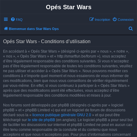
Opés Star Wars
FAQ
Inscription
Connexion
R
Bienvenue dans Star Wars Ops
e
Opés Star Wars - Conditions d’utilisation
c
h
En accédant à « Opés Star Wars » (désigné ci-après par « nous », « notre »,
« nos », « Opés Star Wars » et « http://smartfun.be/forum »), vous acceptez
e
d’être légalement responsable des conditions suivantes. Si vous n’acceptez
r
pas d’être légalement responsable de toutes les conditions suivantes, veuillez
ne pas utiliser et accéder à « Opés Star Wars ». Nous pouvons modifier ces
c
conditions à n’importe quel moment et nous essaierons de vous informer de
h
ces modifications, bien que nous vous conseillons de vérifier régulièrement
par vous-même. En effet, si vous continuez à participer à « Opés Star Wars »
e
après que des modifications aient été effectuées, vous acceptez d’être
r
légalement responsable des conditions modifiées et mises à jour.
Nos forums sont développés par phpBB (désignés ci-après par « logiciel
phpBB » et « phpBB Limited ») qui est un logiciel de forum de discussions
déclaré sous la «
licence publique générale GNU 2.0
» et qui peut être
téléchargé sur
le site de phpBB
(en anglais). Le logiciel phpBB a pour seul but
de faciliter les discussions sur internet et phpBB Limited ne peut en aucun cas
être tenu comme responsable de la conduite et du contenu que nous
acceptons et que nous n’acceptons pas. Pour plus d’informations concernant