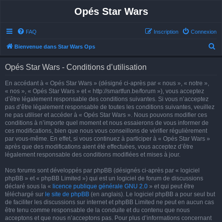
Opés Star Wars
FAQ
Inscription
Connexion
R
Bienvenue dans Star Wars Ops
e
Opés Star Wars - Conditions d’utilisation
c
h
En accédant à « Opés Star Wars » (désigné ci-après par « nous », « notre »,
« nos », « Opés Star Wars » et « http://smartfun.be/forum »), vous acceptez
e
d’être légalement responsable des conditions suivantes. Si vous n’acceptez
r
pas d’être légalement responsable de toutes les conditions suivantes, veuillez
ne pas utiliser et accéder à « Opés Star Wars ». Nous pouvons modifier ces
c
conditions à n’importe quel moment et nous essaierons de vous informer de
h
ces modifications, bien que nous vous conseillons de vérifier régulièrement
par vous-même. En effet, si vous continuez à participer à « Opés Star Wars »
e
après que des modifications aient été effectuées, vous acceptez d’être
r
légalement responsable des conditions modifiées et mises à jour.
Nos forums sont développés par phpBB (désignés ci-après par « logiciel
phpBB » et « phpBB Limited ») qui est un logiciel de forum de discussions
déclaré sous la «
licence publique générale GNU 2.0
» et qui peut être
téléchargé sur
le site de phpBB
(en anglais). Le logiciel phpBB a pour seul but
de faciliter les discussions sur internet et phpBB Limited ne peut en aucun cas
être tenu comme responsable de la conduite et du contenu que nous
acceptons et que nous n’acceptons pas. Pour plus d’informations concernant