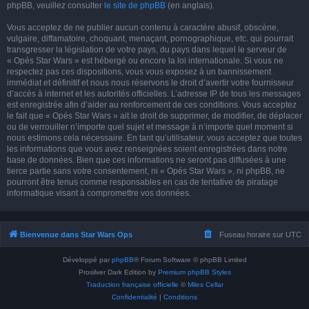
phpBB, veuillez consulter
le site de phpBB
(en anglais).
Vous acceptez de ne publier aucun contenu à caractère abusif, obscène,
vulgaire, diffamatoire, choquant, menaçant, pornographique, etc. qui pourrait
transgresser la législation de votre pays, du pays dans lequel le serveur de
« Opés Star Wars » est hébergé ou encore la loi internationale. Si vous ne
respectez pas ces dispositions, vous vous exposez à un bannissement
immédiat et définitif et nous nous réservons le droit d’avertir votre fournisseur
d’accès à internet et les autorités officielles. L’adresse IP de tous les messages
est enregistrée afin d’aider au renforcement de ces conditions. Vous acceptez
le fait que « Opés Star Wars » ait le droit de supprimer, de modifier, de déplacer
ou de verrouiller n’importe quel sujet et message à n’importe quel moment si
nous estimons cela nécessaire. En tant qu’utilisateur, vous acceptez que toutes
les informations que vous avez renseignées soient enregistrées dans notre
base de données. Bien que ces informations ne seront pas diffusées à une
tierce partie sans votre consentement, ni « Opés Star Wars », ni phpBB, ne
pourront être tenus comme responsables en cas de tentative de piratage
informatique visant à compromettre vos données.
Bienvenue dans Star Wars Ops
Fuseau horaire sur
UTC
Développé par
phpBB
® Forum Software © phpBB Limited
Prosilver Dark Edition by
Premium phpBB Styles
Traduction française officielle
©
Miles Cellar
Confidentialité
|
Conditions