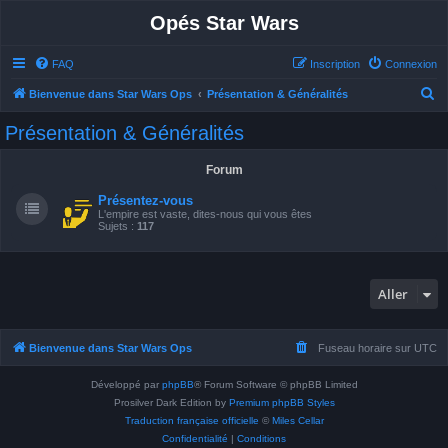
Opés Star Wars
FAQ
Inscription
Connexion
R
Bienvenue dans Star Wars Ops
Présentation & Généralités
e
Présentation & Généralités
c
h
Forum
e
Présentez-vous
r
L'empire est vaste, dites-nous qui vous êtes
Sujets :
117
c
h
e
Aller
r
Bienvenue dans Star Wars Ops
Fuseau horaire sur
UTC
Développé par
phpBB
® Forum Software © phpBB Limited
Prosilver Dark Edition by
Premium phpBB Styles
Traduction française officielle
©
Miles Cellar
Confidentialité
|
Conditions