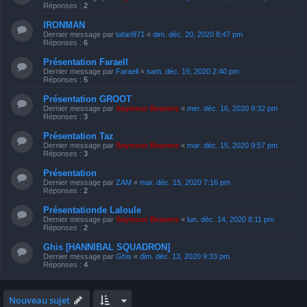
Réponses :
2
IRONMAN
Dernier message par
tafari971
«
dim. déc. 20, 2020 8:47 pm
Réponses :
6
Présentation Faraell
Dernier message par
Faraell
«
sam. déc. 19, 2020 2:40 pm
Réponses :
5
Présentation GROOT
Dernier message par
Seymour Beavers
«
mer. déc. 16, 2020 9:32 pm
Réponses :
3
Présentation Taz
Dernier message par
Seymour Beavers
«
mar. déc. 15, 2020 9:57 pm
Réponses :
3
Présentation
Dernier message par
ZAM
«
mar. déc. 15, 2020 7:16 pm
Réponses :
2
Présentationde Laloule
Dernier message par
Seymour Beavers
«
lun. déc. 14, 2020 8:11 pm
Réponses :
2
Ghis [HANNIBAL SQUADRON]
Dernier message par
Ghis
«
dim. déc. 13, 2020 9:33 pm
Réponses :
4
Nouveau sujet