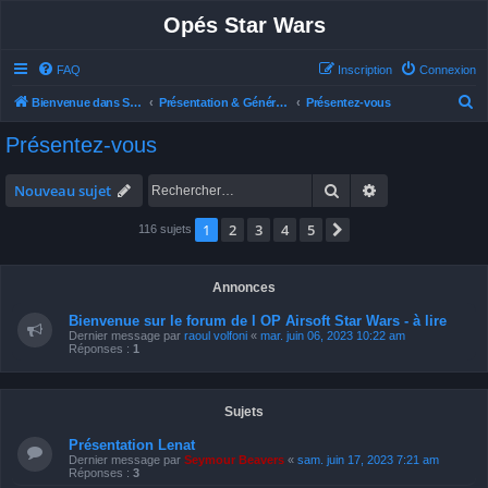
Opés Star Wars
FAQ
Inscription
Connexion
R
Bienvenue dans Star Wars Ops
Présentation & Généralités
Présentez-vous
e
Présentez-vous
c
h
Rechercher
Recherche avan
Nouveau sujet
e
1
2
3
4
5
Suivant
116 sujets
r
c
h
Annonces
e
Bienvenue sur le forum de l OP Airsoft Star Wars - à lire
Dernier message par
raoul volfoni
«
mar. juin 06, 2023 10:22 am
r
Réponses :
1
Sujets
Présentation Lenat
Dernier message par
Seymour Beavers
«
sam. juin 17, 2023 7:21 am
Réponses :
3