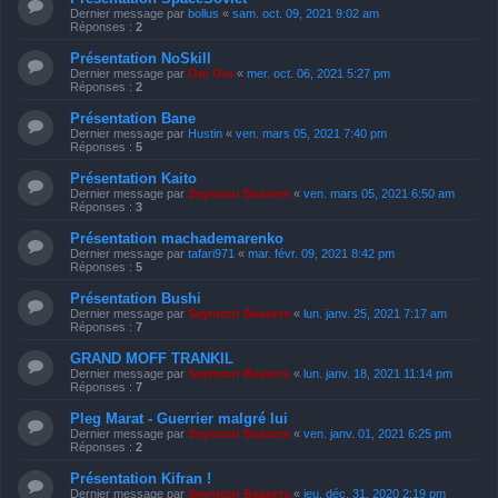
Dernier message par
bollus
«
sam. oct. 09, 2021 9:02 am
Réponses :
2
Présentation NoSkill
Dernier message par
Oui Oui
«
mer. oct. 06, 2021 5:27 pm
Réponses :
2
Présentation Bane
Dernier message par
Hustin
«
ven. mars 05, 2021 7:40 pm
Réponses :
5
Présentation Kaito
Dernier message par
Seymour Beavers
«
ven. mars 05, 2021 6:50 am
Réponses :
3
Présentation machademarenko
Dernier message par
tafari971
«
mar. févr. 09, 2021 8:42 pm
Réponses :
5
Présentation Bushi
Dernier message par
Seymour Beavers
«
lun. janv. 25, 2021 7:17 am
Réponses :
7
GRAND MOFF TRANKIL
Dernier message par
Seymour Beavers
«
lun. janv. 18, 2021 11:14 pm
Réponses :
7
Pleg Marat - Guerrier malgré lui
Dernier message par
Seymour Beavers
«
ven. janv. 01, 2021 6:25 pm
Réponses :
2
Présentation Kifran !
Dernier message par
Seymour Beavers
«
jeu. déc. 31, 2020 2:19 pm